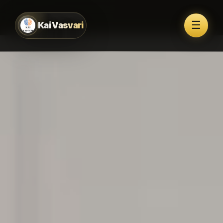
☰
Kai Vasvari