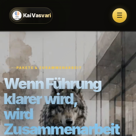
☰
Kai Vasvari
PAKETE & ZUSAMMENARBEIT
Wenn Führung
klarer wird,
wird
Zusammenarbeit