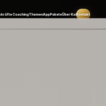
kräfte Coaching
Themen
App
Pakete
Über Kai
Kontakt