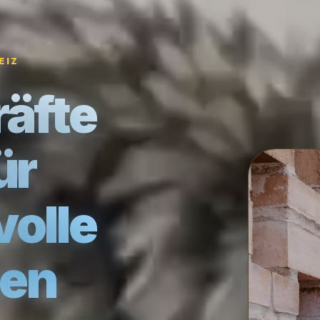
EIZ
äfte
ür
olle
en