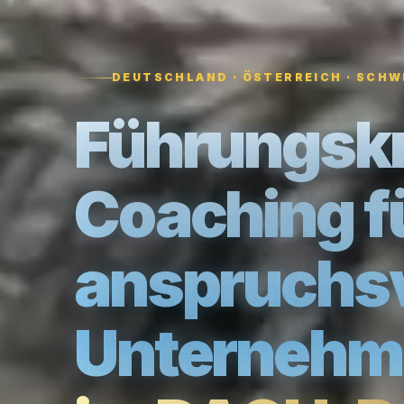
DEUTSCHLAND · ÖSTERREICH · SCHW
Führungskr
Coaching f
anspruchsv
Unternehm