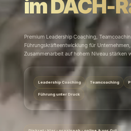
im DACH-
Premium Leadership Coaching, Teamcoaching
Führungskräfteentwicklung für Unternehmen, 
Zusammenarbeit auf hohem Niveau stärken w
Leadership Coaching
Teamcoaching
P
Führung unter Druck
Diskret · klar · praxisnah · online & vor Ort