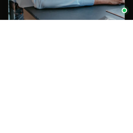
SCHWERPUNKTE
Atemtechnik
Stress
Nervensystem
Ruhe