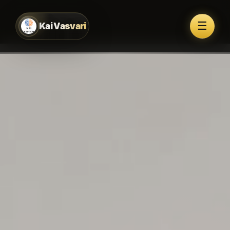
☰
Kai Vasvari