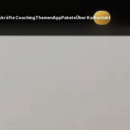
kräfte Coaching
Themen
App
Pakete
Über Kai
Kontakt