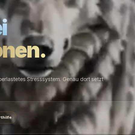
i
onen.
überlastetes Stresssystem. Genau dort setzt
thilfe