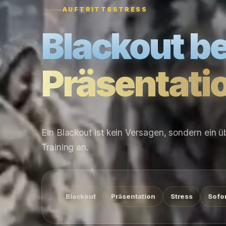
AUFTRITTSSTRESS
Blackout be
Präsentati
Ein Blackout ist kein Versagen, sondern ein 
Training an.
Blackout
Präsentation
Stress
Sofor